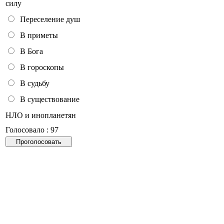
силу
Переселение душ
В приметы
В Бога
В гороскопы
В судьбу
В существование
НЛО и инопланетян
Голосовало : 97