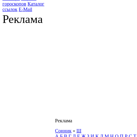
гороскопов
Каталог
ссылок
E-Mail
Реклама
Реклама
Сонник
»
Ш
А
Б
В
Г
Д
Е
Ж
З
И
К
Л
М
Н
О
П
Р
С
Т