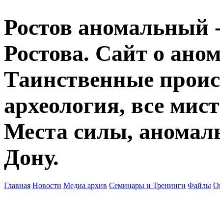
Ростов аномальный -
Ростова. Сайт о ано
Таинственные прои
археология, все мист
Места силы, аномаль
Дону.
Главная
Новости
Медиа архив
Семинары и Тренинги
Файлы
О