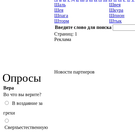
Шаль
Швея
Шея
Шкура
Шпага
Шпион
Шторм
Штык
Введите слово для поиска
Страниц:
1
Реклама
Новости партнеров
Опросы
Вера
Во что вы верите?
В воздаяние за
грехи
Сверхъестественную