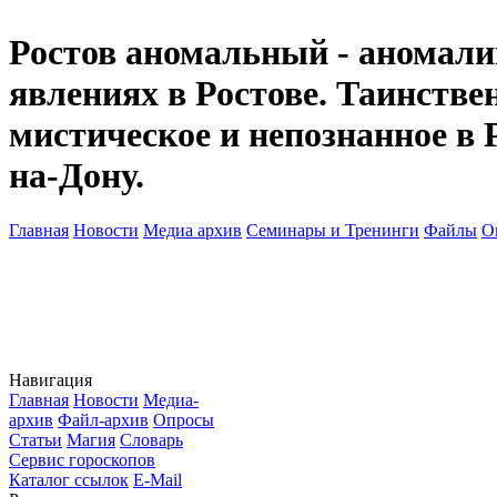
Ростов аномальный - аномалии
явлениях в Ростове. Таинств
мистическое и непознанное в 
на-Дону.
Главная
Новости
Медиа архив
Семинары и Тренинги
Файлы
О
Навигация
Главная
Новости
Медиа-
архив
Файл-архив
Опросы
Статьи
Магия
Словарь
Сервис гороскопов
Каталог ссылок
E-Mail