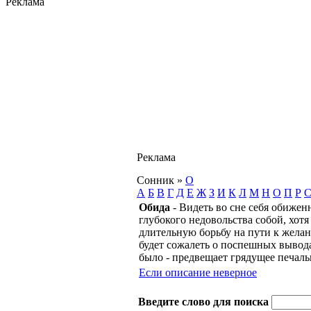
Реклама
Реклама
Сонник
»
О
А
Б
В
Г
Д
Е
Ж
З
И
К
Л
М
Н
О
П
Р
Обида
- Видеть во сне себя обижен
глубокого недовольства собой, хотя
длительную борьбу на пути к желанн
будет сожалеть о поспешных вывода
было - предвещает грядущее печал
Если описание неверное
Введите слово для поиска