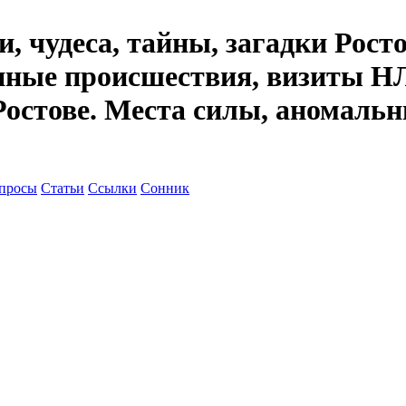
, чудеса, тайны, загадки Рост
енные происшествия, визиты НЛ
Ростове. Места силы, аномальн
просы
Статьи
Ссылки
Сонник