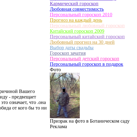
Кармический гороскоп
Любовная совместимость
Персональный гороскоп 2010
Прогноз на каждый день
Персональный любовный гороскоп
Китайский гороскоп 2009
Персональный китайский гороскоп
Любовный прогноз на 30 дней
Выбор даты свадьбы
Гороскоп зачатия
Персональный детский гороскоп
Персональный гороскоп в подарок
Фото
 причиной Вашего
биду - предвещает
то означает, что .она
бида от кого бы то ни
Призрак на фото в Ботаническом саду
Реклама