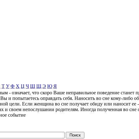
С
Т
У
Ф
Х
Ц
Ч
Ш
Щ
Э
Ю
Я
ным - означает, что скоро Ваше неправильное поведение станет
 Вы и попытаетесь оправдать себя. Наносить во сне кому-либо о
ой цели. Если женщина во сне получает обиду или наносит ее - э
х и своем непослушании родителям. Иногда полученная во сне о
ьное событие