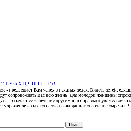
С
Т
У
Ф
Х
Ц
Ч
Ш
Щ
Э
Ю
Я
ое - предвещает Вам успех в начатых делах. Видеть детей, едящ
будут сопровождать Вас всю жизнь. Для молодой женщины опрок
уга - означает ее увлечение другим и неоправданную жестокость
е мороженое - знак того, что неожиданное огорчение омрачит В