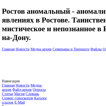
Ростов аномальный - аномалии
явлениях в Ростове. Таинств
мистическое и непознанное в 
на-Дону.
Главная
Новости
Медиа архив
Семинары и Тренинги
Файлы
О
Навигация
Главная
Новости
Медиа-
архив
Файл-архив
Опросы
Статьи
Магия
Словарь
Сервис гороскопов
Каталог
ссылок
E-Mail