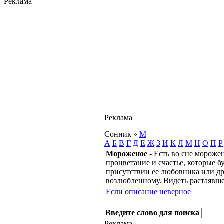
Реклама
Реклама
Сонник
»
М
А
Б
В
Г
Д
Е
Ж
З
И
К
Л
М
Н
О
П
Р
Мороженое
- Есть во сне морожен
процветание и счастье, которые 
присутствии ее любовника или др
возлюбленному. Видеть растаявше
Если описание неверное
Введите слово для поиска
Реклама