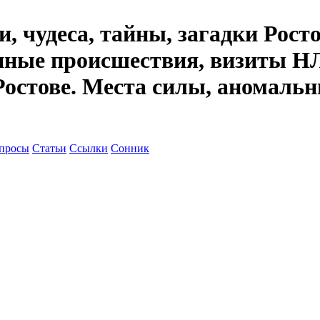
, чудеса, тайны, загадки Рост
енные происшествия, визиты НЛ
Ростове. Места силы, аномальн
просы
Статьи
Ссылки
Сонник