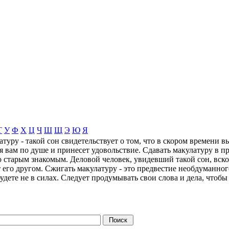
Т
У
Ф
Х
Ц
Ч
Ш
Щ
Э
Ю
Я
атуру - такой сон свидетельствует о том, что в скором времени в
я вам по душе и принесет удовольствие. Сдавать макулатуру в п
 старым знакомым. Деловой человек, увидевший такой сон, вско
 его другом. Сжигать макулатуру - это предвестие необдуманног
удете не в силах. Следует продумывать свои слова и дела, чтоб