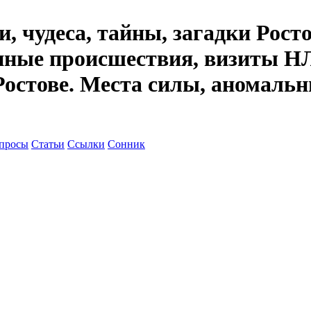
, чудеса, тайны, загадки Рост
енные происшествия, визиты НЛ
Ростове. Места силы, аномальн
просы
Статьи
Ссылки
Сонник