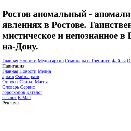
Ростов аномальный - аномалии
явлениях в Ростове. Таинств
мистическое и непознанное в 
на-Дону.
Главная
Новости
Медиа архив
Семинары и Тренинги
Файлы
О
Навигация
Главная
Новости
Медиа-
архив
Файл-архив
Опросы
Статьи
Магия
Словарь
Сервис
гороскопов
Каталог
ссылок
E-Mail
Реклама