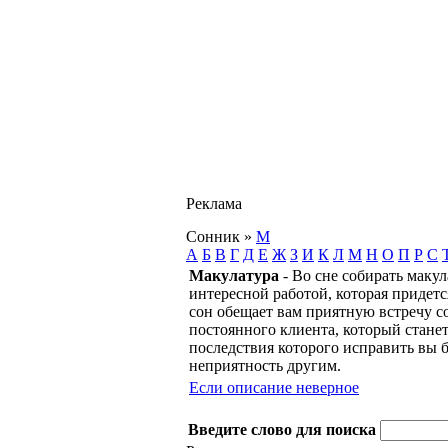
Реклама
Сонник
»
М
А
Б
В
Г
Д
Е
Ж
З
И
К
Л
М
Н
О
П
Р
С
Макулатура
- Во сне собирать макул
интересной работой, которая придетс
сон обещает вам приятную встречу со
постоянного клиента, который станет
последствия которого исправить вы б
неприятность другим.
Если описание неверное
Введите слово для поиска