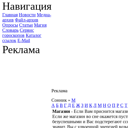
Навигация
Главная
Новости
Медиа-
архив
Файл-архив
Опросы
Статьи
Магия
Словарь
Сервис
гороскопов
Каталог
ссылок
E-Mail
Реклама
Реклама
Сонник
»
М
А
Б
В
Г
Д
Е
Ж
З
И
К
Л
М
Н
О
П
Р
С
Т
Магазин
- Если Вам приснится магази
Если же магазин во сне окажется пуст
безуспешными и Вас подстерегают ссо
значит. Вы с удвоенной энергией возьм