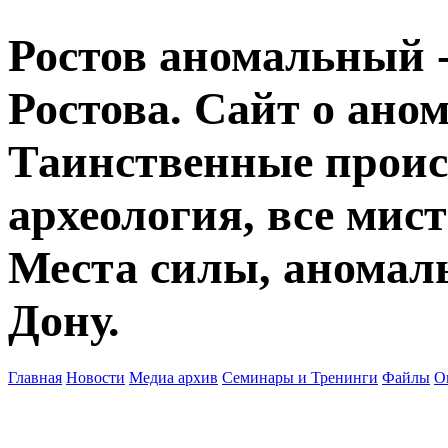
Ростов аномальный -
Ростова. Сайт о ано
Таинственные прои
археология, все мист
Места силы, аномаль
Дону.
Главная
Новости
Медиа архив
Семинары и Тренинги
Файлы
О