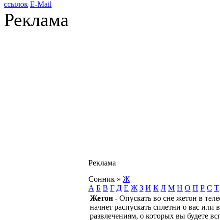
ссылок
E-Mail
Реклама
Реклама
Сонник
»
Ж
А
Б
В
Г
Д
Е
Ж
З
И
К
Л
М
Н
О
П
Р
С
Т
Жетон
- Опускать во сне жетон в тел
начнет распускать сплетни о вас или 
развлечениям, о которых вы будете в