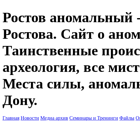
Ростов аномальный -
Ростова. Сайт о ано
Таинственные прои
археология, все мист
Места силы, аномаль
Дону.
Главная
Новости
Медиа архив
Семинары и Тренинги
Файлы
О