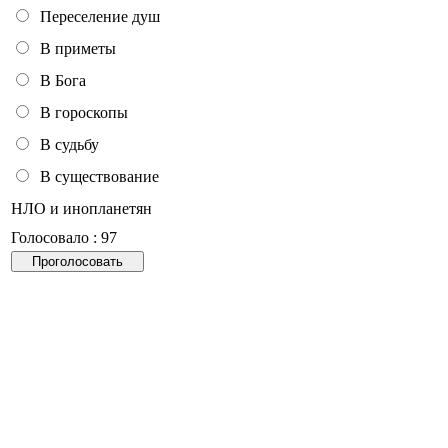
Переселение душ
В приметы
В Бога
В гороскопы
В судьбу
В существование
НЛО и инопланетян
Голосовало : 97