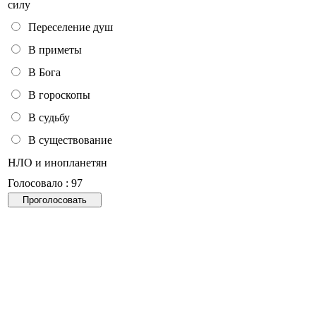
силу
Переселение душ
В приметы
В Бога
В гороскопы
В судьбу
В существование
НЛО и инопланетян
Голосовало : 97