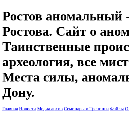
Ростов аномальный -
Ростова. Сайт о ано
Таинственные прои
археология, все мист
Места силы, аномаль
Дону.
Главная
Новости
Медиа архив
Семинары и Тренинги
Файлы
О