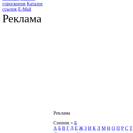
гороскопов
Каталог
ссылок
E-Mail
Реклама
Реклама
Сонник
»
Б
А
Б
В
Г
Д
Е
Ж
З
И
К
Л
М
Н
О
П
Р
С
Т