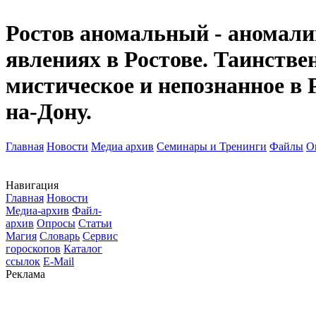
Ростов аномальный - аномалии
явлениях в Ростове. Таинств
мистическое и непознанное в 
на-Дону.
Главная
Новости
Медиа архив
Семинары и Тренинги
Файлы
О
Навигация
Главная
Новости
Медиа-архив
Файл-
архив
Опросы
Статьи
Магия
Словарь
Сервис
гороскопов
Каталог
ссылок
E-Mail
Реклама