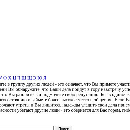
У
Ф
Х
Ц
Ч
Ш
Щ
Э
Ю
Я
те в группу других людей - это означает, что Вы примете участи
мени Вы обнаружите, что Ваши дела пойдут в гору навстречу усп
, что Вы разоритесь и подмочите свою репутацию. Бег в одиночес
агосостоянию и займете более высокое место в обществе. Если В
 угрожают утраты и Вы лишитесь надежды уладить свои дела при
пасности убегают другие люди - это обернется для Вас горем, ги