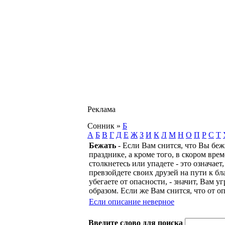
Реклама
Сонник
»
Б
А
Б
В
Г
Д
Е
Ж
З
И
К
Л
М
Н
О
П
Р
С
Т
Бежать
- Если Вам снится, что Вы бежи
празднике, а кроме того, в скором вре
столкнетесь или упадете - это означает
превзойдете своих друзей на пути к бл
убегаете от опасности, - значит, Вам
образом. Если же Вам снится, что от о
Если описание неверное
Введите слово для поиска