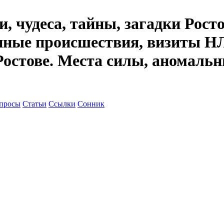
, чудеса, тайны, загадки Рост
енные происшествия, визиты НЛ
Ростове. Места силы, аномальн
просы
Статьи
Ссылки
Сонник