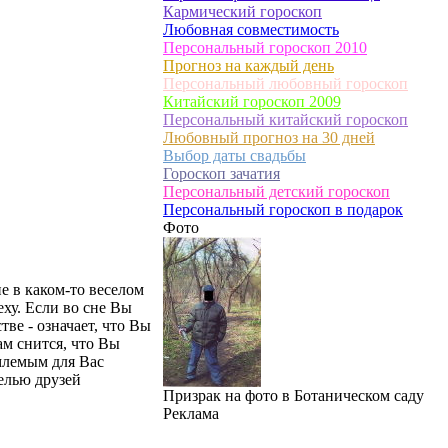
Кармический гороскоп
Любовная совместимость
Персональный гороскоп 2010
Прогноз на каждый день
Персональный любовный гороскоп
Китайский гороскоп 2009
Персональный китайский гороскоп
Любовный прогноз на 30 дней
Выбор даты свадьбы
Гороскоп зачатия
Персональный детский гороскоп
Персональный гороскоп в подарок
Фото
е в каком-то веселом
еху. Если во сне Вы
тве - означает, что Вы
ам снится, что Вы
емлемым для Вас
белью друзей
Призрак на фото в Ботаническом саду
Реклама