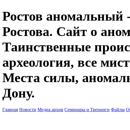
Ростов аномальный -
Ростова. Сайт о ано
Таинственные прои
археология, все мист
Места силы, аномаль
Дону.
Главная
Новости
Медиа архив
Семинары и Тренинги
Файлы
О