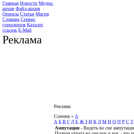
Главная
Новости
Медиа-
архив
Файл-архив
Опросы
Статьи
Магия
Словарь
Сервис
гороскопов
Каталог
ссылок
E-Mail
Реклама
Реклама
Сонник
»
А
А
Б
В
Г
Д
Е
Ж
З
И
К
Л
М
Н
О
П
Р
С
Т
Ампутация
- Видеть во сне ампутаци
Полная утрата во сне рук и ног - это 