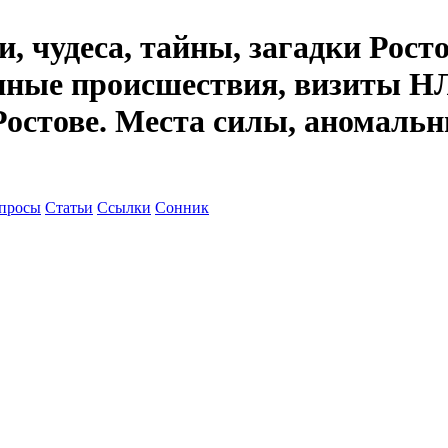
, чудеса, тайны, загадки Рост
енные происшествия, визиты НЛ
Ростове. Места силы, аномальн
просы
Статьи
Ссылки
Сонник