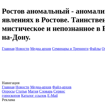
Ростов аномальный - аномалии
явлениях в Ростове. Таинств
мистическое и непознанное в 
на-Дону.
Главная
Новости
Медиа архив
Семинары и Тренинги
Файлы
О
Навигация
Главная
Новости
Медиа-архив
Файл-архив
Опросы
Статьи
Магия
Словарь
Сервис
гороскопов
Каталог ссылок
E-Mail
Реклама