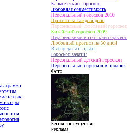
Кармический гороскоп
Любовная совместимость
Персональный гороскоп 2010
Прогноз на каждый день
Персональный любовный гороскоп
Китайский гороскоп 2009
Персональный китайский гороскоп
Любовный прогноз на 30 дней
Выбор даты свадьбы
Гороскоп зачатия
Персональный детский гороскоп
Персональный гороскоп в подарок
Фото
ксаграмма
нотеизм
рменевтика
мнософы
озис
меопатия
афология
Бесовское существо
ру
Реклама