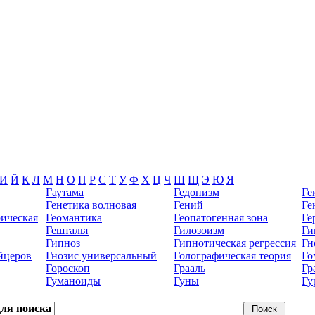
И
Й
К
Л
М
Н
О
П
Р
С
Т
У
Ф
Х
Ц
Ч
Ш
Щ
Э
Ю
Я
Гаутама
Гедонизм
Ге
Генетика волновая
Гений
Ге
рическая
Геомантика
Геопатогенная зона
Ге
Гештальт
Гилозоизм
Ги
Гипноз
Гипнотическая регрессия
Гн
йцеров
Гнозис универсальный
Голографическая теория
Го
Гороскоп
Грааль
Гр
Гуманоиды
Гуны
Гу
для поиска