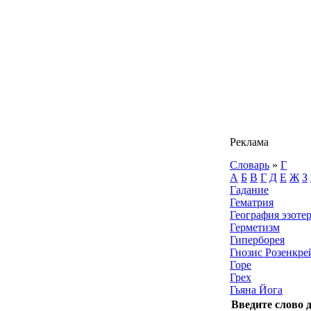
Реклама
Словарь
»
Г
А
Б
В
Г
Д
Е
Ж
З
Гадание
Гематрия
География эзоте
Герметизм
Гиперборея
Гнозис Розенкре
Горе
Грех
Гьяна Йога
Введите слово 