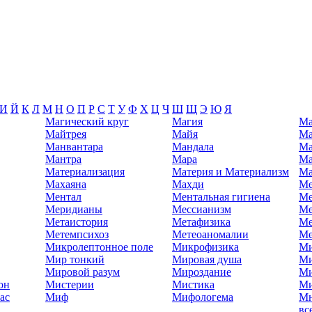
И
Й
К
Л
М
Н
О
П
Р
С
Т
У
Ф
Х
Ц
Ч
Ш
Щ
Э
Ю
Я
Магический круг
Магия
Ма
Майтрея
Майя
Ма
Манвантара
Мандала
Ма
Мантра
Мара
Ма
Материализация
Материя и Материализм
Ма
Махаяна
Махди
Ме
Ментал
Ментальная гигиена
Ме
Меридианы
Мессианизм
Ме
Метаистория
Метафизика
Ме
Метемпсихоз
Метеоаномалии
Ме
Микролептонное поле
Микрофизика
Ми
Мир тонкий
Мировая душа
Ми
Мировой разум
Мироздание
Ми
он
Мистерии
Мистика
Ми
ас
Миф
Мифологема
Мн
вс