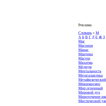
Реклама
Словарь
»
М
А
Б
В
Г
Д
Е
Ж
З
Маг
Магония
Манас
Мантика
Мастер
Махатма
Медиум
Ментальность
Метагалактика
Метафизический
Микрокосмос
Мир огненный
Мировой дух
Мироточение ик
Мистический уж