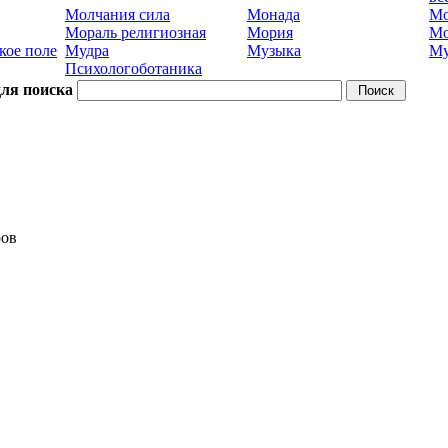
Молчания сила
Монада
Мо
Мораль религиозная
Мория
М
кое поле
Мудра
Музыка
Му
Психологоботаника
для поиска
ров