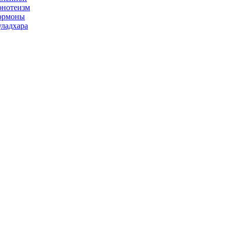
нотеизм
ормоны
ладхара