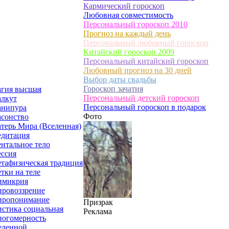
Кармический гороскоп
Любовная совместимость
Персональный гороскоп 2010
Прогноз на каждый день
Персональный любовный гороскоп
Китайский гороскоп 2009
Персональный китайский гороскоп
Любовный прогноз на 30 дней
Выбор даты свадьбы
Гороскоп зачатия
гия высшая
Персональный детский гороскоп
лкут
Персональный гороскоп в подарок
нипура
Фото
сонство
терь Мира (Вселенная)
дитация
нтальное тело
ссия
тафизическая традиция
тки на теле
микрия
ровоззрение
ропонимание
Призрак
стика социальная
Реклама
огомерность
еленной