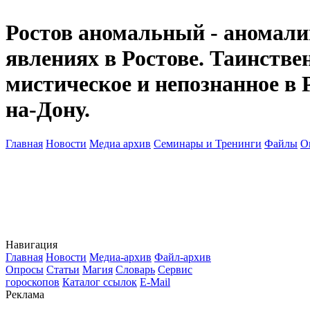
Ростов аномальный - аномалии
явлениях в Ростове. Таинств
мистическое и непознанное в 
на-Дону.
Главная
Новости
Медиа архив
Семинары и Тренинги
Файлы
О
Навигация
Главная
Новости
Медиа-архив
Файл-архив
Опросы
Статьи
Магия
Словарь
Сервис
гороскопов
Каталог ссылок
E-Mail
Реклама