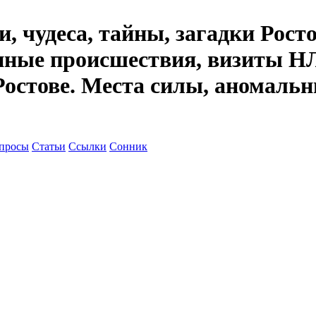
, чудеса, тайны, загадки Рост
енные происшествия, визиты НЛ
Ростове. Места силы, аномальн
просы
Статьи
Ссылки
Сонник