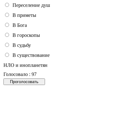
Переселение душ
В приметы
В Бога
В гороскопы
В судьбу
В существование
НЛО и инопланетян
Голосовало : 97