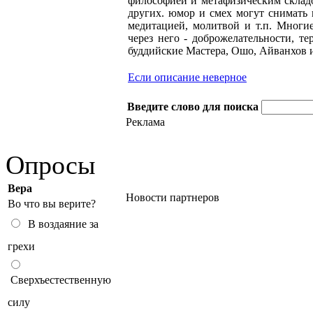
философией и метафизическим складо
других. юмор и смех могут снимать н
медитацией, молитвой и т.п. Многи
через него - доброжелательности, т
буддийские Мастера, Ошо, Айванхов и
Если описание неверное
Введите слово для поиска
Реклама
Опросы
Вера
Новости партнеров
Во что вы верите?
В воздаяние за
грехи
Сверхъестественную
силу