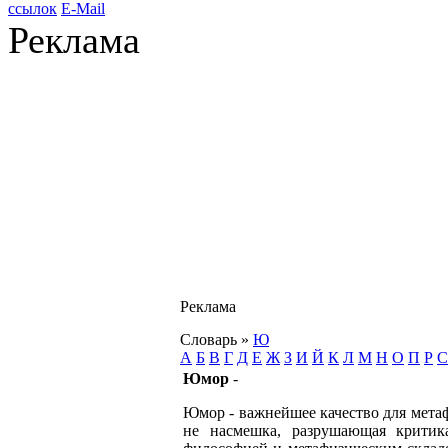
ссылок
E-Mail
Реклама
Реклама
Словарь
»
Ю
А
Б
В
Г
Д
Е
Ж
З
И
Й
К
Л
М
Н
О
П
Р
С
Юмор
-
Юмор - важнейшее качество для метаф
не насмешка, разрушающая критик