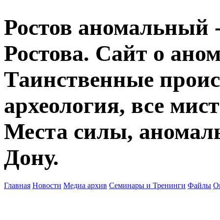
Ростов аномальный -
Ростова. Сайт о ано
Таинственные прои
археология, все мист
Места силы, аномаль
Дону.
Главная
Новости
Медиа архив
Семинары и Тренинги
Файлы
О