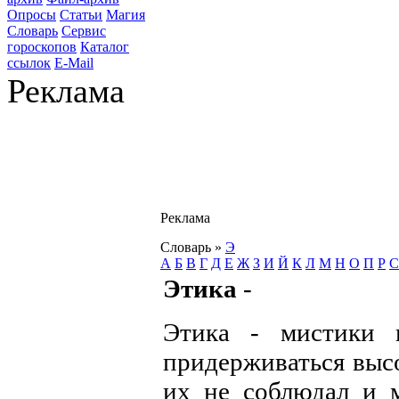
Опросы
Статьи
Магия
Словарь
Сервис
гороскопов
Каталог
ссылок
E-Mail
Реклама
Реклама
Словарь
»
Э
А
Б
В
Г
Д
Е
Ж
З
И
Й
К
Л
М
Н
О
П
Р
С
Этика
-
Этика - мистики 
придерживаться высо
их не соблюдал и м