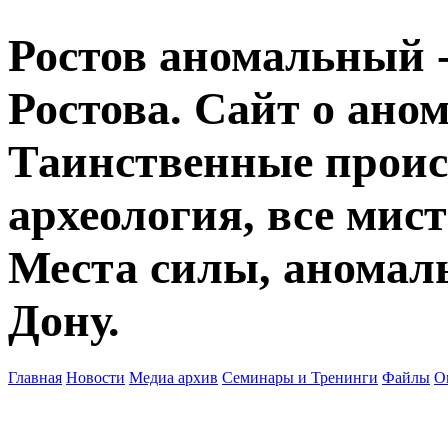
Ростов аномальный -
Ростова. Сайт о ано
Таинственные прои
археология, все мист
Места силы, аномаль
Дону.
Главная
Новости
Медиа архив
Семинары и Тренинги
Файлы
О