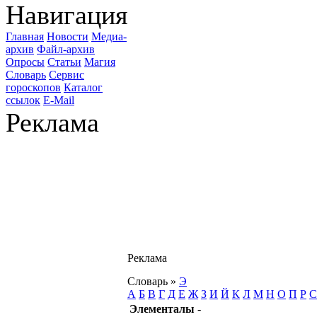
Навигация
Главная
Новости
Медиа-
архив
Файл-архив
Опросы
Статьи
Магия
Словарь
Сервис
гороскопов
Каталог
ссылок
E-Mail
Реклама
Реклама
Словарь
»
Э
А
Б
В
Г
Д
Е
Ж
З
И
Й
К
Л
М
Н
О
П
Р
С
Элементалы
-