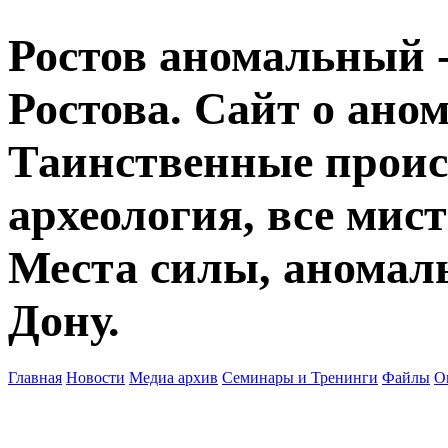
Ростов аномальный -
Ростова. Сайт о ано
Таинственные прои
археология, все мист
Места силы, аномаль
Дону.
Главная
Новости
Медиа архив
Семинары и Тренинги
Файлы
О