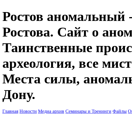
Ростов аномальный -
Ростова. Сайт о ано
Таинственные прои
археология, все мист
Места силы, аномаль
Дону.
Главная
Новости
Медиа архив
Семинары и Тренинги
Файлы
О