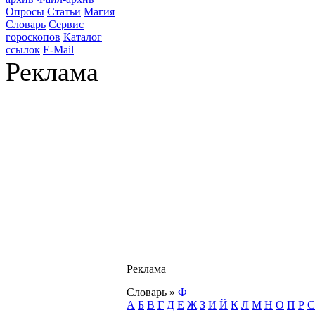
Опросы
Статьи
Магия
Словарь
Сервис
гороскопов
Каталог
ссылок
E-Mail
Реклама
Реклама
Словарь
»
Ф
А
Б
В
Г
Д
Е
Ж
З
И
Й
К
Л
М
Н
О
П
Р
С