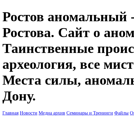
Ростов аномальный -
Ростова. Сайт о ано
Таинственные прои
археология, все мист
Места силы, аномаль
Дону.
Главная
Новости
Медиа архив
Семинары и Тренинги
Файлы
О