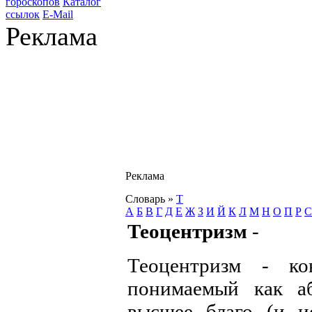
гороскопов
Каталог
ссылок
E-Mail
Реклама
Реклама
Словарь
»
Т
А
Б
В
Г
Д
Е
Ж
З
И
Й
К
Л
М
Н
О
П
Р
С
Теоцентризм
-
Теоцентризм - ко
понимаемый как а
высшее благо (и и