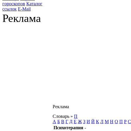
гороскопов
Каталог
ссылок
E-Mail
Реклама
Реклама
Словарь
»
П
А
Б
В
Г
Д
Е
Ж
З
И
Й
К
Л
М
Н
О
П
Р
С
Психотерапия
-