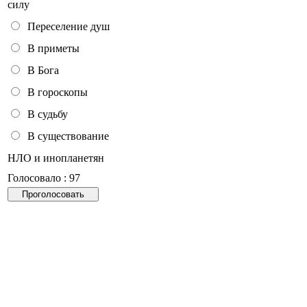
силу
Переселение душ
В приметы
В Бога
В гороскопы
В судьбу
В существование
НЛО и инопланетян
Голосовало : 97