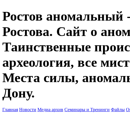
Ростов аномальный -
Ростова. Сайт о ано
Таинственные прои
археология, все мист
Места силы, аномаль
Дону.
Главная
Новости
Медиа архив
Семинары и Тренинги
Файлы
О