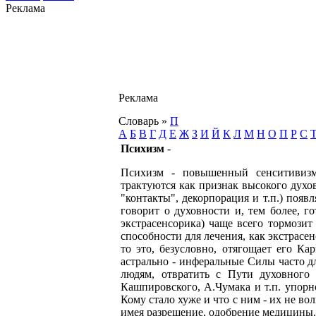
Реклама
Реклама
Словарь
»
П
А
Б
В
Г
Д
Е
Ж
З
И
Й
К
Л
М
Н
О
П
Р
С
Психизм
-
Психизм - повышенный сенситивизм,
трактуются как признак высокого духо
"контакты", декорпорация и т.п.) появ
говорит о духовности и, тем более, г
экстрасенсорика) чаще всего тормозит
способности для лечения, как экстрасен
то это, безусловно, отягощает его К
астрально - инферальные Силы часто дл
людям, отвратить с Пути духовного 
Кашпировского, А.Чумака и т.п. упорно
Кому стало хуже и что с ним - их не во
имея разрешение, одобрение медицины.