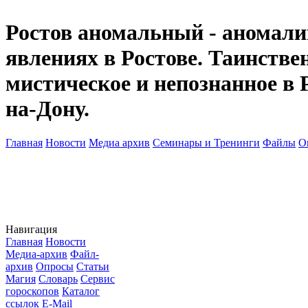
Ростов аномальный - аномалии
явлениях в Ростове. Таинств
мистическое и непознанное в 
на-Дону.
Главная
Новости
Медиа архив
Семинары и Тренинги
Файлы
О
Навигация
Главная
Новости
Медиа-архив
Файл-
архив
Опросы
Статьи
Магия
Словарь
Сервис
гороскопов
Каталог
ссылок
E-Mail