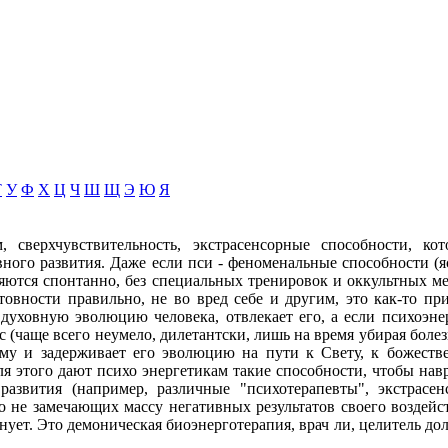
Т
У
Ф
Х
Ц
Ч
Ш
Щ
Э
Ю
Я
 сверхчувствительность, экстрасенсорные способности, ко
вного развития. Даже если пси - феноменальные способности (я
ляются спонтанно, без специальных тренировок и оккультных ме
отовности правильно, не во вред себе и другим, это как-то п
 духовную эволюцию человека, отвлекает его, а если психоэне
с (чаще всего неумело, дилетантски, лишь на время убирая болезн
арму и задерживает его эволюцию на пути к Свету, к божест
я этого дают психо энергетикам такие способности, чтобы навр
развития (например, различные "психотерапевты", экстрасе
 не замечающих массу негативных результатов своего воздейств
лнует. Это демоническая биоэнерготерапия, врач ли, целитель д