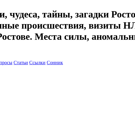
, чудеса, тайны, загадки Рост
енные происшествия, визиты НЛ
Ростове. Места силы, аномальн
просы
Статьи
Ссылки
Сонник