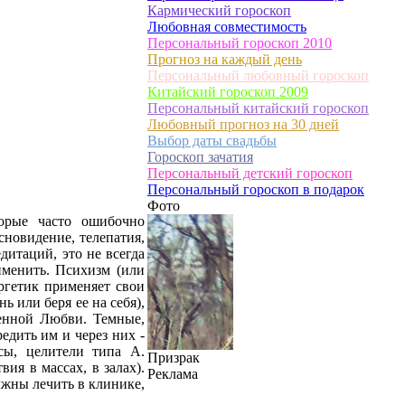
Кармический гороскоп
Любовная совместимость
Персональный гороскоп 2010
Прогноз на каждый день
Персональный любовный гороскоп
Китайский гороскоп 2009
Персональный китайский гороскоп
Любовный прогноз на 30 дней
Выбор даты свадьбы
Гороскоп зачатия
Персональный детский гороскоп
Персональный гороскоп в подарок
Фото
торые часто ошибочно
сновидение, телепатия,
дитаций, это не всегда
рименить. Психизм (или
ргетик применяет свои
ь или беря ее на себя),
венной Любви. Темные,
едить им и через них -
нсы, целители типа А.
Призрак
ия в массах, в залах).
Реклама
олжны лечить в клинике,