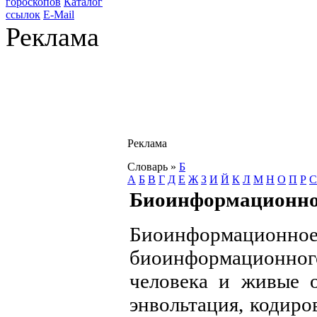
гороскопов
Каталог
ссылок
E-Mail
Реклама
Реклама
Словарь
»
Б
А
Б
В
Г
Д
Е
Ж
З
И
Й
К
Л
М
Н
О
П
Р
С
Биоинформационно
Биоинформационн
биоинформационно
человека и живые об
энвольтация, кодиро