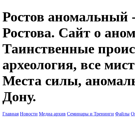
Ростов аномальный -
Ростова. Сайт о ано
Таинственные прои
археология, все мист
Места силы, аномаль
Дону.
Главная
Новости
Медиа архив
Семинары и Тренинги
Файлы
О