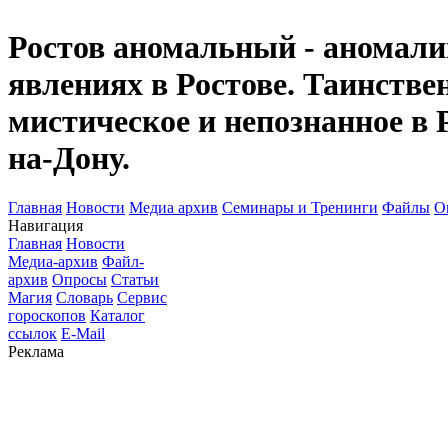
Ростов аномальный - аномалии
явлениях в Ростове. Таинств
мистическое и непознанное в 
на-Дону.
Главная
Новости
Медиа архив
Семинары и Тренинги
Файлы
О
Навигация
Главная
Новости
Медиа-архив
Файл-
архив
Опросы
Статьи
Магия
Словарь
Сервис
гороскопов
Каталог
ссылок
E-Mail
Реклама