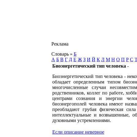
Реклама
Словарь
»
Б
А
Б
В
Г
Д
Е
Ж
З
И
Й
К
Л
М
Н
О
П
Р
С
Биоэнергетический тип человека
-
Биоэнергетический тип человека - нек
обладает определенным типом биоэне
многочисленные случаи несовмести
родственников, коллег по работе, хоб
центрами сознания и энергии чело
биоэнергополей человека имеют назва
преобладают грубая физическая сил
интеллектуальные и возвышенные, о
духовными устремлениями.
Если описание неверное