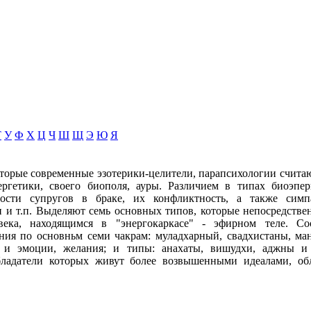
Т
У
Ф
Х
Ц
Ч
Ш
Щ
Э
Ю
Я
оторые современные эзотерики-целители, парапсихологии счита
ргетики, своего биополя, ауры. Различием в типах биоэпе
мости супругов в браке, их конфликтность, а также сим
би и т.п. Выделяют семь основных типов, которые непосредстве
века, находящимся в "энергокаркасе" - эфирном теле. Со
ния по основньм семи чакрам: муладхарный, свадхистаны, ма
а и эмоции, желания; и типы: анахаты, вишудхи, аджны и 
бладатели которых живут более возвышенными идеалами, об