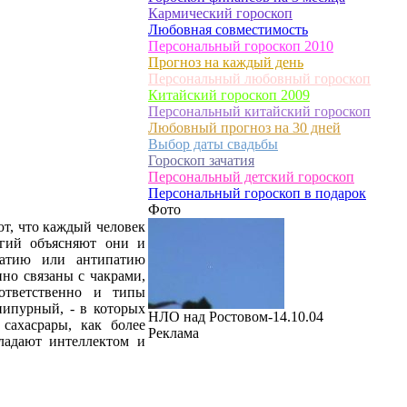
Кармический гороскоп
Любовная совместимость
Персональный гороскоп 2010
Прогноз на каждый день
Персональный любовный гороскоп
Китайский гороскоп 2009
Персональный китайский гороскоп
Любовный прогноз на 30 дней
Выбор даты свадьбы
Гороскоп зачатия
Персональный детский гороскоп
Персональный гороскоп в подарок
Фото
ют, что каждый человек
ргий объясняют они и
патию или антипатию
нно связаны с чакрами,
ответственно и типы
нипурный, - в которых
НЛО над Ростовом-14.10.04
сахасрары, как более
Реклама
ладают интеллектом и