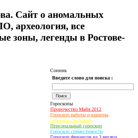
ова. Сайт о аномальных
О, археология, все
ые зоны, легенды в Ростове-
Сонник
Введите слово для поиска :
Гороскопы
Пророчество Майя 2012
Гороскоп работы и карьеры
Гороскоп свиданий
Персональный гороскоп
Гороскоп совместимости
Гороскоп финансов на 3 месяца