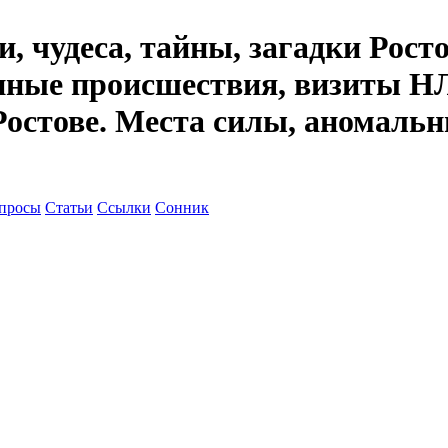
, чудеса, тайны, загадки Рост
енные происшествия, визиты НЛ
Ростове. Места силы, аномальн
просы
Статьи
Ссылки
Сонник