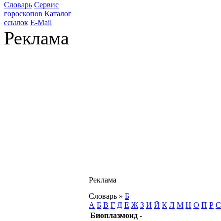
Словарь
Сервис
гороскопов
Каталог
ссылок
E-Mail
Реклама
Реклама
Словарь
»
Б
А
Б
В
Г
Д
Е
Ж
З
И
Й
К
Л
М
Н
О
П
Р
С
Биоплазмоид
-