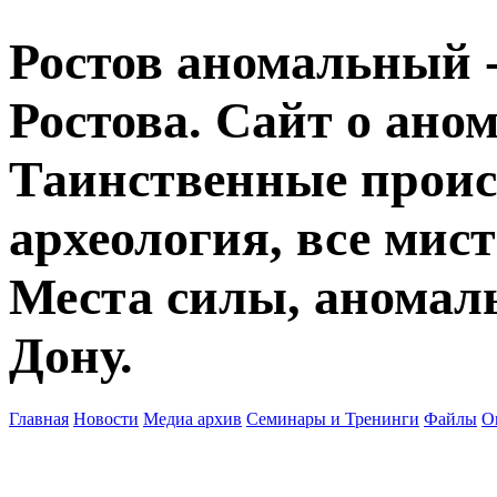
Ростов аномальный -
Ростова. Сайт о ано
Таинственные прои
археология, все мист
Места силы, аномаль
Дону.
Главная
Новости
Медиа архив
Семинары и Тренинги
Файлы
О