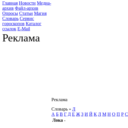
Главная
Новости
Медиа-
архив
Файл-архив
Опросы
Статьи
Магия
Словарь
Сервис
гороскопов
Каталог
ссылок
E-Mail
Реклама
Реклама
Словарь
»
Л
А
Б
В
Г
Д
Е
Ж
З
И
Й
К
Л
М
Н
О
П
Р
С
Лока
-