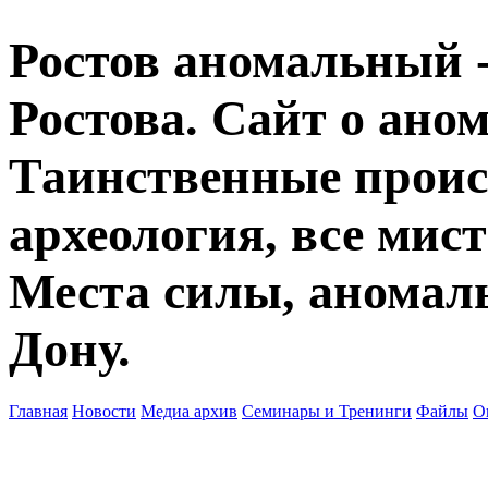
Ростов аномальный -
Ростова. Сайт о ано
Таинственные прои
археология, все мист
Места силы, аномаль
Дону.
Главная
Новости
Медиа архив
Семинары и Тренинги
Файлы
О