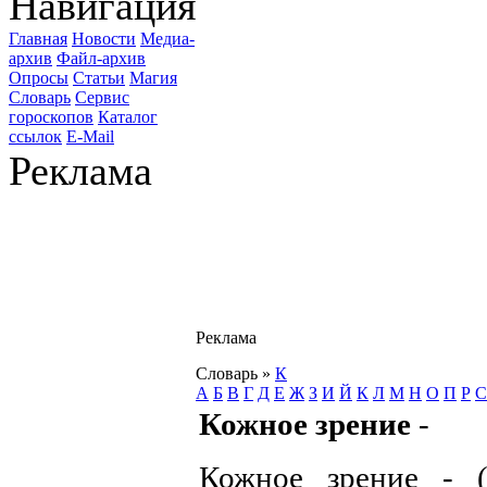
Навигация
Главная
Новости
Медиа-
архив
Файл-архив
Опросы
Статьи
Магия
Словарь
Сервис
гороскопов
Каталог
ссылок
E-Mail
Реклама
Реклама
Словарь
»
К
А
Б
В
Г
Д
Е
Ж
З
И
Й
К
Л
М
Н
О
П
Р
С
Кожное зрение
-
Кожное зрение - (