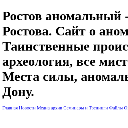
Ростов аномальный -
Ростова. Сайт о ано
Таинственные прои
археология, все мист
Места силы, аномаль
Дону.
Главная
Новости
Медиа архив
Семинары и Тренинги
Файлы
О