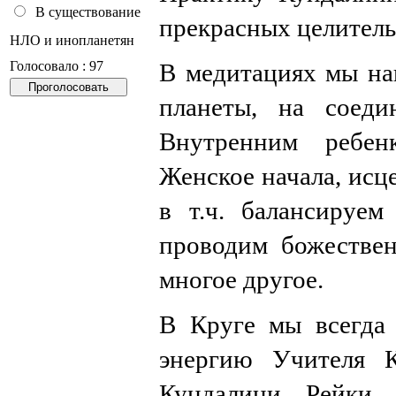
В существование
прекрасных целител
НЛО и инопланетян
В медитациях мы на
Голосовало : 97
планеты, на соед
Внутренним ребен
Женское начала, исц
в т.ч. балансируе
проводим божествен
многое другое.
В Круге мы всегда 
энергию Учителя 
Кундалини Рейки 