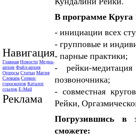
Кундалини Рейки.
В программе Круга 1
- инициации всех ст
- групповые и индив
Навигация
- парные практики;
Главная
Новости
Медиа-
- рейки-медитаци
архив
Файл-архив
Опросы
Статьи
Магия
позвоночника;
Словарь
Сервис
гороскопов
Каталог
- совместная круго
ссылок
E-Mail
Реклама
Рейки, Оргазмическо
Погрузившись в 
сможете: