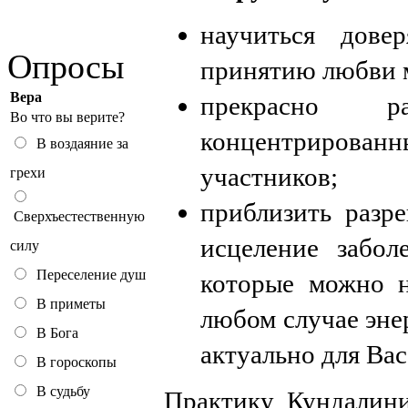
научиться дове
Опросы
принятию любви м
Вера
прекрасно р
Во что вы верите?
концентрированн
В воздаяние за
участников;
грехи
приблизить разр
Сверхъестественную
исцеление забол
силу
Переселение душ
которые можно н
В приметы
любом случае энер
В Бога
актуально для Вас
В гороскопы
В судьбу
Практику Кундалин