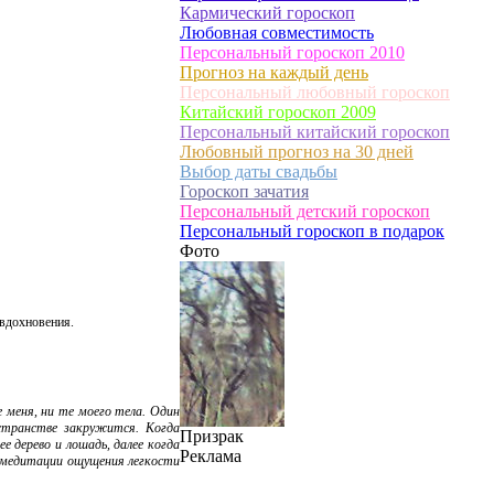
Кармический гороскоп
Любовная совместимость
Персональный гороскоп 2010
Прогноз на каждый день
Персональный любовный гороскоп
Китайский гороскоп 2009
Персональный китайский гороскоп
Любовный прогноз на 30 дней
Выбор даты свадьбы
Гороскоп зачатия
Персональный детский гороскоп
Персональный гороскоп в подарок
Фото
 вдохновения.
 меня, ни те моего тела. Один
остранстве закружится. Когда
Призрак
 дерево и лошадь, далее когда
Реклама
е медитации ощущения легкости