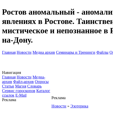
Ростов аномальный - аномалии
явлениях в Ростове. Таинств
мистическое и непознанное в 
на-Дону.
Главная
Новости
Медиа архив
Семинары и Тренинги
Файлы
О
Навигация
Главная
Новости
Медиа-
архив
Файл-архив
Опросы
Статьи
Магия
Словарь
Сервис гороскопов
Каталог
ссылок
E-Mail
Реклама
Реклама
Новости
»
Эзотерика