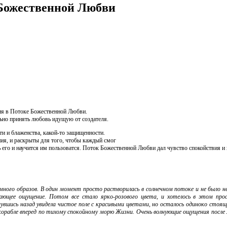
Божественной Любви
ция в Потоке Божественной Любви.
льно принять любовь идущую от создателя.
и и блаженства, какой-то защищенности.
ия, и раскрыты для того, чтобы каждый смог
ь его и научится им пользоватся. Поток Божественной Любви дал чувство спокойствия и
ного образов. В один момент просто растворилась в солнечном потоке и не было не
сающее ощущение. Потом все стало ярко-розового цвета, и хотелось в этом пр
вшись назад увидела чистое поле с красивыми цветами, но осталось одиноко стоящее
 корабле вперед по тихому спокойному морю Жизни. Очень волнующие ощущения посл