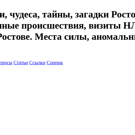
, чудеса, тайны, загадки Рост
енные происшествия, визиты НЛ
Ростове. Места силы, аномальн
просы
Статьи
Ссылки
Сонник