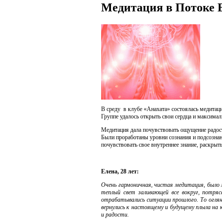
Медитация в Потоке 
В среду в клубе «Анахата» состоялась медита
Группе удалось открыть свои сердца и максима
Медитация дала почувствовать ощущение радост
Были проработаны уровни сознания и подсознан
почувствовать свое внутреннее знание, раскрыт
Елена, 28 лет:
Очень гармоничная, чистая медитация, было м
теплый свет заливающей все вокруг, потря
отрабатывались ситуации прошлого. То огляну
вернулись к настоящему и будущему плыла на
и радости.