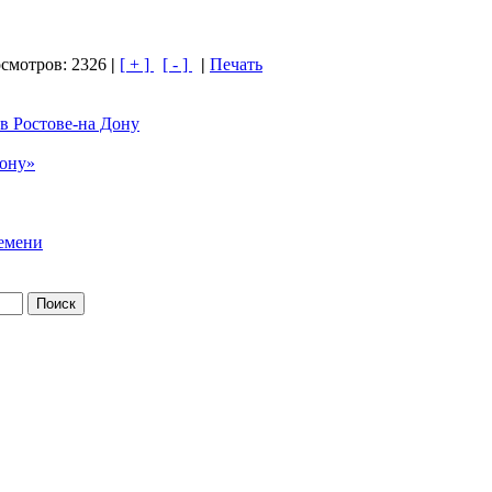
смотров: 2326
|
[ + ]
[ - ]
|
Печать
в Ростове-на Дону
Дону»
емени