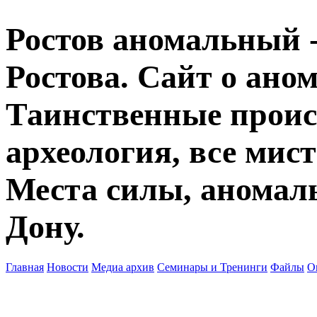
Ростов аномальный -
Ростова. Сайт о ано
Таинственные прои
археология, все мист
Места силы, аномаль
Дону.
Главная
Новости
Медиа архив
Семинары и Тренинги
Файлы
О