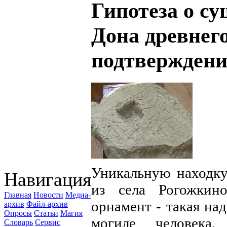
Гипотеза о су
Дона древнег
подтверждени
Уникальную находку
Навигация
из села Рогожкин
Главная
Новости
Медиа-
орнамент - такая на
архив
Файл-архив
Опросы
Статьи
Магия
могиле человека
Словарь
Сервис