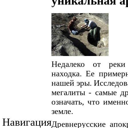
уникальная а
Недалеко от реки
находка. Ее пример
нашей эры. Исследов
мегалиты - самые д
означать, что имен
земле.
Навигация
Древнерусские апок