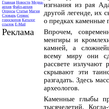
Главная
Новости
Медиа-
изгнания из рая Ад
архив
Файл-архив
другой легенде, их 
Опросы
Статьи
Магия
Словарь
Сервис
о предках каменные 
гороскопов
Каталог
ссылок
E-Mail
Реклама
Впрочем, современ
менгиры и кромлехи
камней, а сложне
всему миру они сд
рассвете излучают 
скрывают эти таинс
разгадать. Здесь мас
археологов.
Каменные глыбы пр
тысячелетий. Когда