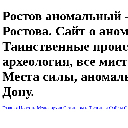
Ростов аномальный -
Ростова. Сайт о ано
Таинственные прои
археология, все мист
Места силы, аномаль
Дону.
Главная
Новости
Медиа архив
Семинары и Тренинги
Файлы
О