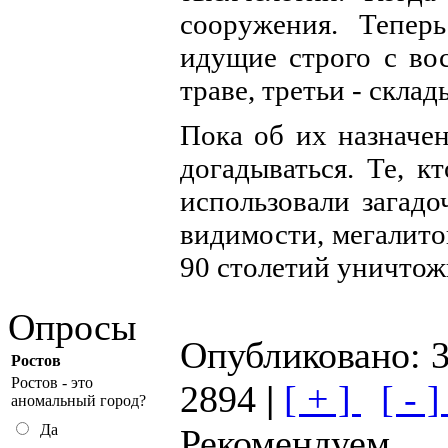
сооружения. Тепер
идущие строго с вос
траве, третьи - скла
Пока об их назначе
догадываться. Те, к
использовали загадо
видимости, мегалито
90 столетий уничтожи
Опросы
Опубликовано: 3
Ростов
Ростов - это
2894
|
[ + ]
[ - 
аномальный город?
Да
Рекомендуем