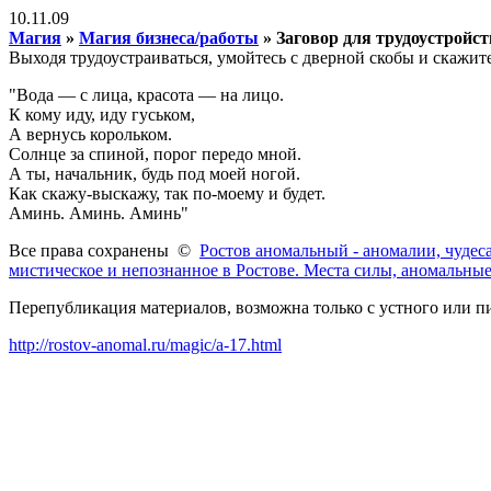
10.11.09
Магия
»
Магия бизнеса/работы
» Заговор для трудоустройст
Выходя трудоустраиваться, умойтесь с дверной скобы и скажите
"Вода — с лица, красота — на лицо.
К кому иду, иду гуськом,
А вернусь корольком.
Солнце за спиной, порог передо мной.
А ты, начальник, будь под моей ногой.
Как скажу-выскажу, так по-моему и будет.
Аминь. Аминь. Аминь"
Все права сохранены ©
Ростов аномальный - аномалии, чудес
мистическое и непознанное в Ростове. Места силы, аномальные
Перепубликация материалов, возможна только с устного или п
http://rostov-anomal.ru/magic/a-17.html