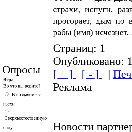
страхи, испуги, ра
прогорает, дым по в
рабы (имя) исчезнет.
Страниц:
1
Опубликовано: 
Опросы
[ + ]
[ - ]
|
Печ
Вера
Реклама
Во что вы верите?
В воздаяние за
грехи
Сверхъестественную
Новости партне
силу