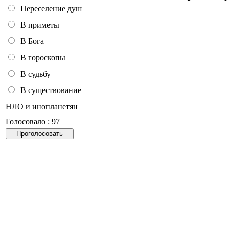
Переселение душ
В приметы
В Бога
В гороскопы
В судьбу
В существование
НЛО и инопланетян
Голосовало : 97