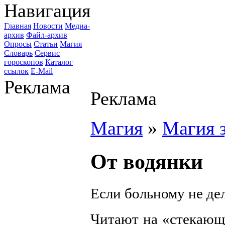
Навигация
Главная
Новости
Медиа-
архив
Файл-архив
Опросы
Статьи
Магия
Словарь
Сервис
гороскопов
Каталог
ссылок
E-Mail
Реклама
Реклама
Магия
»
Магия 
От водянки
Если больному не де
Читают на «стекающу