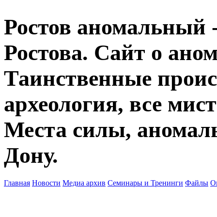
Ростов аномальный -
Ростова. Сайт о ано
Таинственные прои
археология, все мист
Места силы, аномаль
Дону.
Главная
Новости
Медиа архив
Семинары и Тренинги
Файлы
О