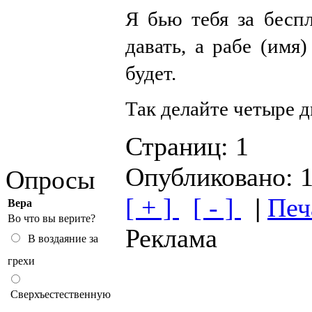
Я бью тебя за бесп
давать, а рабе (имя
будет.
Так делайте четыре д
Страниц:
1
Опубликовано: 
Опросы
[ + ]
[ - ]
|
Печ
Вера
Во что вы верите?
Реклама
В воздаяние за
грехи
Сверхъестественную