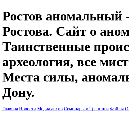
Ростов аномальный -
Ростова. Сайт о ано
Таинственные прои
археология, все мист
Места силы, аномаль
Дону.
Главная
Новости
Медиа архив
Семинары и Тренинги
Файлы
О