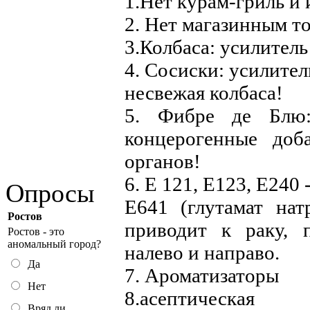
1.Нет курам-гриль и 
2. Нет магазинным т
3.Колбаса: усилитель
4. Сосиски: усилител
несвежая колбаса!
5. Фибре де Блю:
концерогенные доб
органов!
6. Е 121, Е123, Е240
Опросы
E641 (глутамат нат
Ростов
приводит к раку, 
Ростов - это
аномальный город?
налево и направо.
Да
7. Ароматизаторы
Нет
8.асептическа
Вряд ли