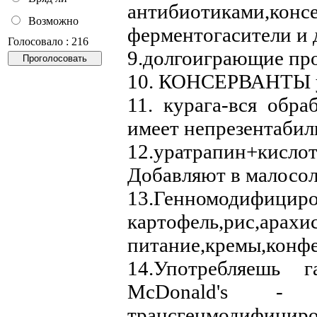
антибиотиками,консе
Возможно
ферментогасители и 
Голосовало : 216
9.долгоиграющие пр
10. КОНСЕРВАНТЫ у
11. курага-вся обра
имеет непрезентабил
12.уратрапин+кислот
Добавляют в малосол
13.Генномодифицир
картофель,рис,арах
питание,кремы,конфе
14.Употребляешь 
МcDonald's -
трансгенмодифициро