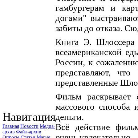
гамбургерам и кар
догами" выстраивают
забиты до отказа. Сю
Книга Э. Шлоссера 
всеамериканской еды
России, к сожалению
представляют, что
представленные Шлос
Фильм раскрывает 
массового способа и
Навигация
деньги.
Всё действие филь
Главная
Новости
Медиа-
архив
Файл-архив
очень увлекательно.
Опросы
Статьи
Магия