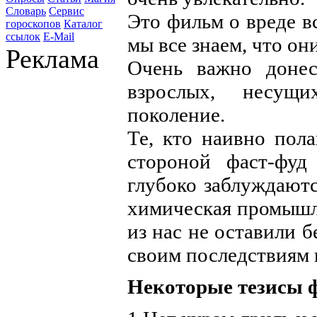
Словарь
Сервис
Это фильм о вреде в
гороскопов
Каталог
ссылок
E-Mail
мы все знаем, что он
Реклама
Очень важно доне
взрослых, несущи
поколение.
Те, кто наивно пола
стороной фаст-фуд
глубоко заблуждаютс
химическая промышл
из нас не оставили 
своим последствиям 
Некоторые тезисы 